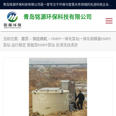
青岛铭源环保科技有限公司是一家专注于环保与智慧水务领域的先进科技企业，公司专注于云智能一体化预制泵站、水务循环利用、海绵城市、云智慧水务开发及新型环保技术研发等领域。铭源环保以为客户提供优质产品、专业技术服务为己任。为客户提供量身定制方案，提供多种配置方案满足实际使用要求。严控供货周期，并提供高标准后期维护。以环保为己任，视质量如生命，以技术做先导，靠诚信赢客户。
青岛铭源环保科技有限公司
当前位置：
首页
>
供应商机
> HMPP一体化泵站一体化高模量HMPP
一体化HMPP泵站
气动柔性截污装置
泵站 运行稳定 智能型HMPP泵站 反清洗自清淤
智能截流井
智能旋转喷射器
下开式堰门
液动限流闸门
加压泵房/灌溉泵房
一体化预制泵站
不锈钢浮筒阀
真空冲洗装置
雨水收集回用装置
门式冲洗装置