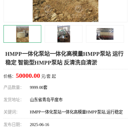
智能一体化灌溉泵房
一体化污水处理泵房
水面垃圾清理装置
浅层砂过滤装置
一体化泵闸
柔性截污
调蓄池冲洗设备
调蓄池设备
HMPP一体化泵站一体化高模量HMPP泵站 运行
稳定 智能型HMPP泵站 反清洗自清淤
真空冲洗设备
翻转式堰门
50000.00
价格：
元/套 起
水平自清洗格栅
水力自清洁滚刷
产品数量：
9999.00套
灌溉泵房
发货地址：
山东省青岛平度市
关键词：
HMPP一体化泵站一体化高模量HMPP泵站,运行稳定
发布日期：
2025-06-16