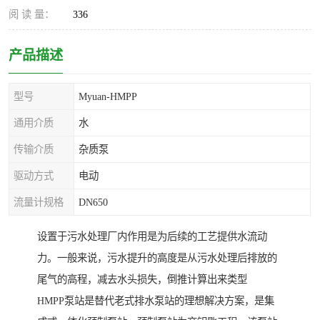
阅 读 量：
336
产品描述
型号
Myuan-HMPP
通用介质
水
传输介质
杂质泵
驱动方式
电动
流量计规格
DN650
设置于污水处理厂内作用是为后续的工艺提供水流动
力。一般来说，污水提升的高度是从污水处理后排放的
尾气的高程，减去水头损失，倒推计算出来类型
HMPP泵站是替代老式排水泵站的理想解决方案，是集