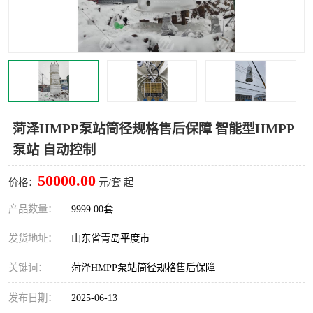
智能一体化灌溉泵房
一体化污水处理泵房
水面垃圾清理装置
浅层砂过滤装置
一体化泵闸
柔性截污
调蓄池冲洗设备
调蓄池设备
菏泽HMPP泵站筒径规格售后保障 智能型HMPP
泵站 自动控制
真空冲洗设备
翻转式堰门
50000.00
价格：
元/套 起
水平自清洗格栅
水力自清洁滚刷
产品数量：
9999.00套
灌溉泵房
发货地址：
山东省青岛平度市
关键词：
菏泽HMPP泵站筒径规格售后保障
发布日期：
2025-06-13