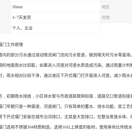
16mm
地区
3~7天发货
优势
个人、企业
堰门工作原理
道内的部分污水通过液动限流闸门流向污水管道，做到晴天时污水零直排
期的地面雨水比较脏，如果进入河道对河道水质造成污染。通过雨量计判
时，雨水相对比较干净，通过液压下开式堰门打开直排入河道，减少雨水
污﹑初期雨水排放﹑小区排水管与市政道路管网衔接﹑道路交口管道衔接
堰门早期只是一种渠道、河道闸门，只有简单的蓄水、排水功能，其工艺
将下开式堰门安装在城市沿河排口，尤其是大型排口，在整治黑臭水体、
堰门选用不锈钢304材质制造，选用10以上厚度的板材，使用寿命比传统