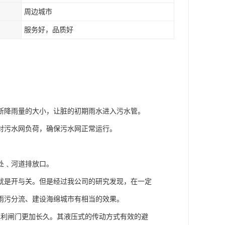
周边城市
服务好，品质好
。
断降雨量的大小，让脏的初期雨水进入污水管。
对污水网负荷，确保污水网正常运行。
处﹑河道排放口。
就是开与关。但是经过我公司的研究发现，在一定
雨污分流、建设海绵城市有相当的效果。
水利闸门更加长久。其液压式的传动方式有效的避