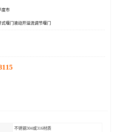
平度市
开式堰门液动开溢流调节堰门
8115
不锈钢304或316材质