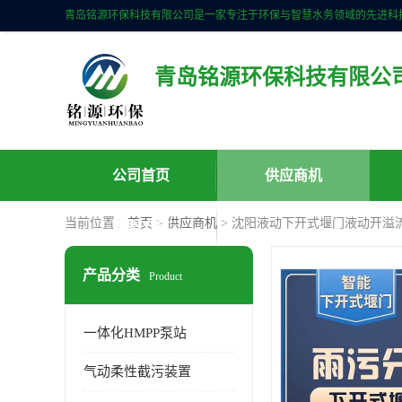
青岛铭源环保科技有限公
公司首页
供应商机
当前位置：
首页
>
供应商机
> 沈阳液动下开式堰门液动开溢
联系方式
产品分类
Product
一体化HMPP泵站
气动柔性截污装置