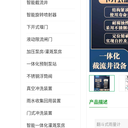
智能截流井
智能旋转喷射器
下开式堰门
液动限流闸门
加压泵房/灌溉泵房
一体化预制泵站
不锈钢浮筒阀
真空冲洗装置
雨水收集回用装置
产品描述
门式冲洗装置
翻斗式雨量计
智能一体化灌溉泵房