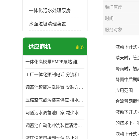
堰门厚度
一体化污水处理泵房
时间
水面垃圾清理装置
服务对象
供应商机
更多
液动下开式
晴天时，管
一体化高模量HMPP泵站 维护方便 实现远距离输送
降雨时，初
工厂一体化预制电话 分流和调节 可以截留固体废物
降雨中后期
调蓄池智能冲洗装置 安装方便 多种喷洒模式
应用范围
压缩空气截污装置供应 排水功能 控制地下水位的升降
合流管网截
液动下开式
河道污水调蓄池厂家 减少水污染 防止异味和污染
的技术下，
调蓄池自动化冲洗装置清污装置 维护方便 节约水资源
液动下开式
液压调流闸控制水位 防止过载 适应流量变化的要求