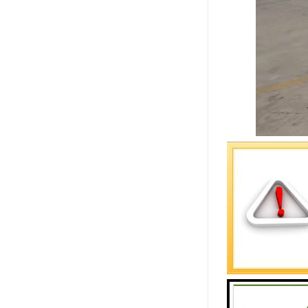
产品特点
1.结构紧
2.使用寿
3.堰门主