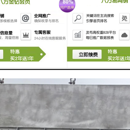
制装置，定位、操作轻巧、易实现自控和远控。堰门可以就地或远程，堰门
保养简单方便，若经多年使用后出现泄漏现象，只需将闸板吊起，调换门框
为普通闸门的1/3重量。密封性好，采用橡胶软密封，密封效果好，可以