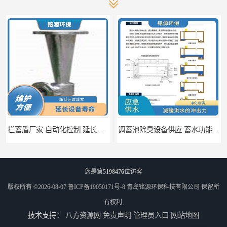
拦蓄盾厂家 自动化控制 延长其使用寿命
调蓄池除臭设备供应 蓄水功能 暂时储存大量雨水
您是第
5198476
位访客
版权所有 ©2026-08-07
鲁ICP备19050171号-8
青岛铭源环保科技有限公司
保留所
有权利.
技术支持：
八方资源网
免责声明
管理员入口
网站地图