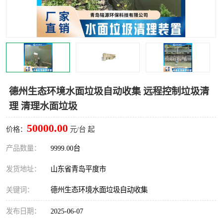
智能一体化灌溉泵房
一体化污水处理泵房
水面垃圾清理装置
浅层砂过滤装置
一体化泵闸
柔性截污
调蓄池冲洗设备
调蓄池设备
德州生态环境水面垃圾自动收集 远程控制垃圾清
理 清理水面垃圾
真空冲洗设备
翻转式堰门
50000.00
价格：
元/台 起
水平自清洗格栅
水力自清洁滚刷
产品数量：
9999.00台
灌溉泵房
发货地址：
山东省青岛平度市
关键词：
德州生态环境水面垃圾自动收集
发布日期：
2025-06-07