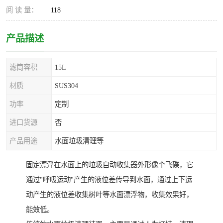
阅 读 量：
118
产品描述
滤筒容积
15L
材质
SUS304
功率
定制
进口货源
否
产品用途
水面垃圾清理等
固定漂浮在水面上的垃圾自动收集器外形像个飞碟，它
通过"呼吸运动"产生的液位差传导到水面，通过上下运
动产生的液位差收集树叶等水面漂浮物，收集效果好，
能效低。