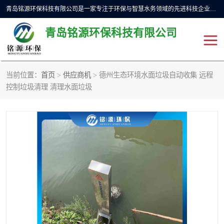
青岛铭源环保科技有限公司是一家专注于环保与智慧水务领域的先进科技企业，公司专注于云智能一体化预制泵站、水务循环利用、海绵城市、云智慧水务开发及新型环保技术研发等领域。铭源环保以为客户提供优质产品、专业技术服务为己任。为客户提供量身定制方案，提供多种配置方案满足实际使用要求。严控供货周期，并提供高标准后期维护。以环保为己任，视质量如生命，以技术做先导，靠诚信赢客户。
青岛铭源环保科技有限公司
当前位置：
首页
>
供应商机
> 德州生态环境水面垃圾自动收集 远程
一体化HMPP泵站
气动柔性截污装置
控制垃圾清理 清理水面垃圾
智能截流井
智能旋转喷射器
下开式堰门
液动限流闸门
加压泵房/灌溉泵房
一体化预制泵站
不锈钢浮筒阀
真空冲洗装置
雨水收集回用装置
门式冲洗装置