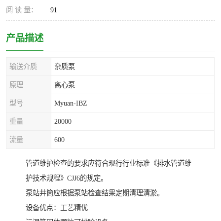
阅 读 量：
91
产品描述
输送介质
杂质泵
原理
离心泵
型号
Myuan-IBZ
重量
20000
流量
600
管道维护检查的要求应符合现行行业标准《排水管道维
护技术规程》CJJ6的规定。
泵站井筒应根据泵站检查结果定期清理清淤。
设备优点：工艺精优