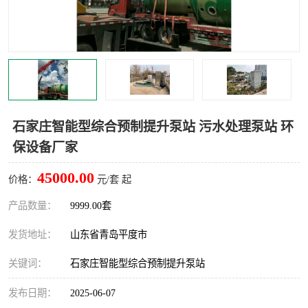
智能一体化灌溉泵房
一体化污水处理泵房
水面垃圾清理装置
浅层砂过滤装置
一体化泵闸
柔性截污
调蓄池冲洗设备
调蓄池设备
石家庄智能型综合预制提升泵站 污水处理泵站 环
保设备厂家
真空冲洗设备
翻转式堰门
45000.00
价格：
元/套 起
水平自清洗格栅
水力自清洁滚刷
产品数量：
9999.00套
灌溉泵房
发货地址：
山东省青岛平度市
关键词：
石家庄智能型综合预制提升泵站
发布日期：
2025-06-07