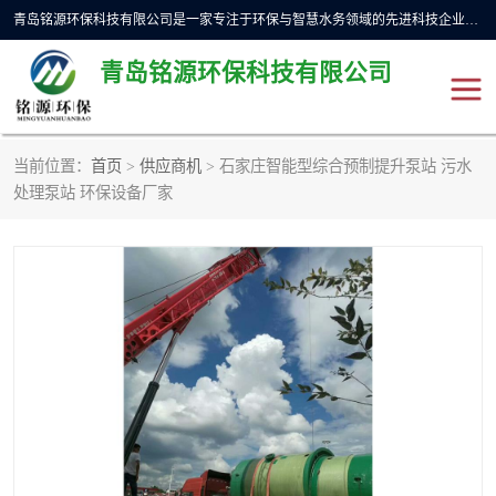
青岛铭源环保科技有限公司是一家专注于环保与智慧水务领域的先进科技企业，公司专注于云智能一体化预制泵站、水务循环利用、海绵城市、云智慧水务开发及新型环保技术研发等领域。铭源环保以为客户提供优质产品、专业技术服务为己任。为客户提供量身定制方案，提供多种配置方案满足实际使用要求。严控供货周期，并提供高标准后期维护。以环保为己任，视质量如生命，以技术做先导，靠诚信赢客户。
青岛铭源环保科技有限公司
当前位置：
首页
>
供应商机
> 石家庄智能型综合预制提升泵站 污水
一体化HMPP泵站
气动柔性截污装置
处理泵站 环保设备厂家
智能截流井
智能旋转喷射器
下开式堰门
液动限流闸门
加压泵房/灌溉泵房
一体化预制泵站
不锈钢浮筒阀
真空冲洗装置
雨水收集回用装置
门式冲洗装置