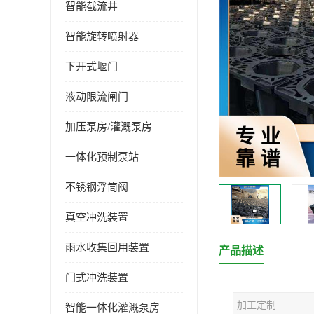
智能截流井
智能旋转喷射器
下开式堰门
液动限流闸门
加压泵房/灌溉泵房
一体化预制泵站
不锈钢浮筒阀
真空冲洗装置
雨水收集回用装置
产品描述
门式冲洗装置
加工定制
智能一体化灌溉泵房