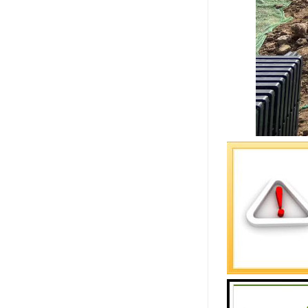
随着环境的
如何科学、
1、减少城
2、节约水
3、缩小雨
4、减轻内