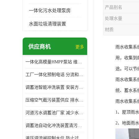
产品别名
一体化污水处理泵房
处理水量
水面垃圾清理装置
材质
供应商机
更多
雨水收集系
用，收集到
一体化高模量HMPP泵站 维护方便 实现远距离输送
途。可以节
工厂一体化预制电话 分流和调节 可以截留固体废物
雨水收集系
调蓄池智能冲洗装置 安装方便 多种喷洒模式
统、蓄水系
压缩空气截污装置供应 排水功能 控制地下水位的升降
雨水收集系
1、屋顶雨
河道污水调蓄池厂家 减少水污染 防止异味和污染
2、地面雨
调蓄池自动化冲洗装置清污装置 维护方便 节约水资源
液压调流闸控制水位 防止过载 适应流量变化的要求