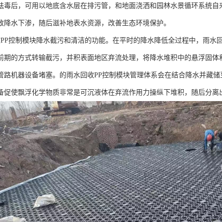
祛毒后，可用以地底含水层在排污管，和地面浇洒和园林水景循环系统自
致降水下渗，随后滋补地表水资源，改善生态环境保护。
收PP控制模块降水截污和清洁的功能。在平时的降水降低全过程中，雨水
前期的方式转输截污，并积表面地区弃流处理，将降水堆积中的悬浮固体
管路机器设备堵塞。的雨水回收PP控制模块管理体系会在结合降水并藏储
备促使飘浮化学物质非常是可沉液体在弃流作用力操纵下堆积，随后分离