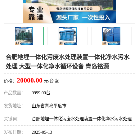
智能一体化灌溉泵房
一体化污水处理泵房
水面垃圾清理装置
浅层砂过滤装置
一体化泵闸
柔性截污
调蓄池冲洗设备
调蓄池设备
合肥地埋一体化污废水处理装置一体化净水污水
处理 大型一体化净水循环设备 青岛铭源
真空冲洗设备
翻转式堰门
20000.00
价格：
元/台 起
水平自清洗格栅
水力自清洁滚刷
产品数量：
9999.00台
灌溉泵房
发货地址：
山东省青岛平度市
关键词：
合肥地埋一体化污废水处理装置一体化净水污水处理
发布日期：
2025-05-13