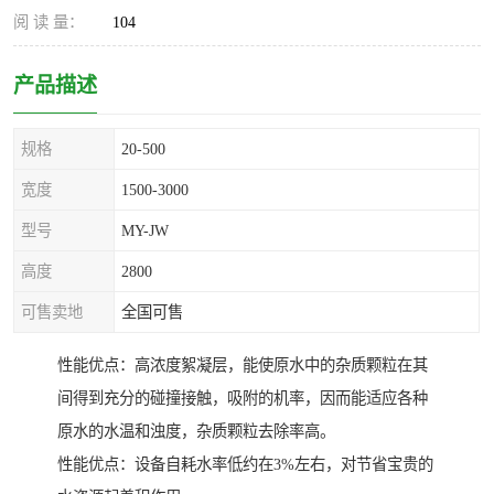
阅 读 量：
104
产品描述
规格
20-500
宽度
1500-3000
型号
MY-JW
高度
2800
可售卖地
全国可售
性能优点：高浓度絮凝层，能使原水中的杂质颗粒在其
间得到充分的碰撞接触，吸附的机率，因而能适应各种
原水的水温和浊度，杂质颗粒去除率高。
性能优点：设备自耗水率低约在3%左右，对节省宝贵的