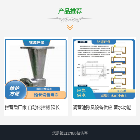
产品推荐
拦蓄盾厂家 自动化控制 延长其使用寿命
调蓄池除臭设备供应 蓄水功能 暂时储存大量雨水
您是第
5217835
位访客