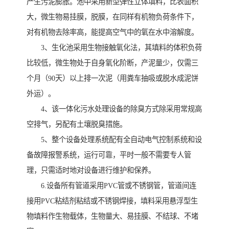
产生污泥膨胀。池中采用新型弹性立体填料，比表面积
大，微生物易挂膜，脱膜，在同样有机物负荷条件下，
对有机物去除率高，能提高空气中的氧在水中溶解度。
3、生化池采用生物接触氧化法，其填料的体积负荷
比较低，微生物处于自身氧化阶断，产泥量少，仅需三
个月（90天）以上排一次泥（用粪车抽吸或脱水成泥饼
外运）。
4、该一体化污水处理设备的除臭方式除采用常规高
空排气，另配有土壤脱臭措施。
5、整个设备处理系统配有全自动电气控制系统和设
备故障报警系统，运行可靠，平时一般不需要专人管
理，只需适时地对设备进行维护和保养。
6.设备所有管道采用PVC管或不锈钢管，管道间连
接用PVC粘结剂粘结或不锈钢焊接，填料采用悬浮型生
物填料作生物载体，生物量大、易挂膜、不结球、不堵