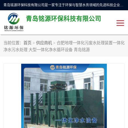
青岛铭源环保科技有限公司是一家专注于环保与智慧水务领域的先进科技企业，公司专注于云智能一体化预制泵站、水务循环利用、海绵城市、云智慧水务开发及新型环保技术研发等领域。铭源环保以为客户提供优质产品、专业技术服务为己任。为客户提供量身定制方案，提供多种配置方案满足实际使用要求。严控供货周期，并提供高标准后期维护。以环保为己任，视质量如生命，以技术做先导，靠诚信赢客户。
青岛铭源环保科技有限公司
当前位置：
首页
>
供应商机
> 合肥地埋一体化污废水处理装置一体化
一体化HMPP泵站
气动柔性截污装置
净水污水处理 大型一体化净水循环设备 青岛铭源
智能截流井
智能旋转喷射器
下开式堰门
液动限流闸门
加压泵房/灌溉泵房
一体化预制泵站
不锈钢浮筒阀
真空冲洗装置
雨水收集回用装置
门式冲洗装置