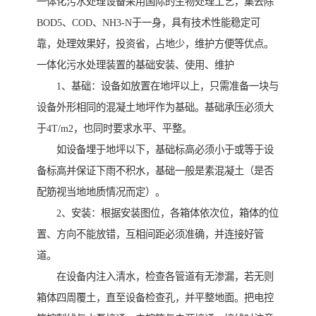
一体化污水处理设备采用国际的生物处理工艺，集去除
BOD5、COD、NH3-N于一身，具有技术性能稳定可
靠，处理效果好，投资省，占地少，维护方便等优点。
一体化污水处理装置的基础安装、使用、维护
1、基础：设备如放置在地坪以上，只需准备一块与
设备外形相同的混凝土地坪作为基础。基础承压必须大
于4T/m2，也同时要求水平、平整。
如设备埋于地坪以下，基础标高必须小于或等于设
备标高并保证下雨不积水，基础一般是素混凝土（是否
配筋视当地地质情况而定）。
2、安装：根据安装图位，各箱体依次位，箱体的位
置、方向不能放错，互相间距必须准确，并连接好管
道。
在设备内注入清水，检查各管道有无渗漏，若无则
箱体四周覆土，直至设备检查孔，并平整地面。把电控