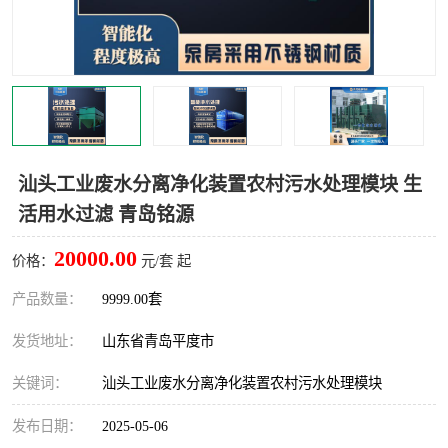
智能一体化灌溉泵房
一体化污水处理泵房
水面垃圾清理装置
浅层砂过滤装置
一体化泵闸
柔性截污
调蓄池冲洗设备
调蓄池设备
汕头工业废水分离净化装置农村污水处理模块 生
活用水过滤 青岛铭源
真空冲洗设备
翻转式堰门
20000.00
价格：
元/套 起
水平自清洗格栅
水力自清洁滚刷
产品数量：
9999.00套
灌溉泵房
发货地址：
山东省青岛平度市
关键词：
汕头工业废水分离净化装置农村污水处理模块
发布日期：
2025-05-06