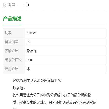
阅 读 量：
111
产品描述
功率
35KW
臭氧用量
99
传输介质
杂质泵
出水管口径
300
通用介质
水
WSZ农村生活污水处理设备工艺
缺氧池∶
其作用是让大分子的物质分解成小分子的易分解的物
质，提高废水的B/C比。另外还能通过反硝化来达到脱氮