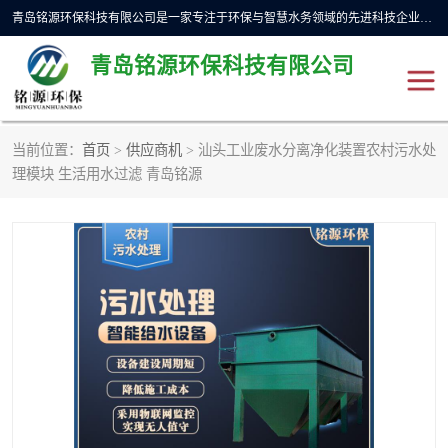
青岛铭源环保科技有限公司是一家专注于环保与智慧水务领域的先进科技企业，公司专注于云智能一体化预制泵站、水务循环利用、海绵城市、云智慧水务开发及新型环保技术研发等领域。铭源环保以为客户提供优质产品、专业技术服务为己任。为客户提供量身定制方案，提供多种配置方案满足实际使用要求。严控供货周期，并提供高标准后期维护。以环保为己任，视质量如生命，以技术做先导，靠诚信赢客户。
青岛铭源环保科技有限公司
当前位置：
首页
>
供应商机
> 汕头工业废水分离净化装置农村污水处
一体化HMPP泵站
气动柔性截污装置
理模块 生活用水过滤 青岛铭源
智能截流井
智能旋转喷射器
下开式堰门
液动限流闸门
加压泵房/灌溉泵房
一体化预制泵站
不锈钢浮筒阀
真空冲洗装置
雨水收集回用装置
门式冲洗装置