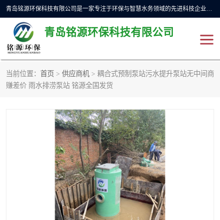
青岛铭源环保科技有限公司是一家专注于环保与智慧水务领域的先进科技企业，公司专注于云智能一体化预制泵站、水务循环利用、海绵城市、云智慧水务开发及新型环保技术研发等领域。铭源环保以为客户提供优质产品、专业技术服务为己任。为客户提供量身定制方案，提供多种配置方案满足实际使用要求。严控供货周期，并提供高标准后期维护。以环保为己任，视质量如生命，以技术做先导，靠诚信赢客户。
青岛铭源环保科技有限公司
当前位置：
首页
>
供应商机
> 耦合式预制泵站污水提升泵站无中间商
一体化HMPP泵站
气动柔性截污装置
赚差价 雨水排涝泵站 铭源全国发货
智能截流井
智能旋转喷射器
下开式堰门
液动限流闸门
加压泵房/灌溉泵房
一体化预制泵站
不锈钢浮筒阀
真空冲洗装置
雨水收集回用装置
门式冲洗装置