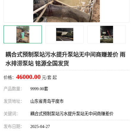
智能一体化灌溉泵房
一体化污水处理泵房
水面垃圾清理装置
浅层砂过滤装置
一体化泵闸
柔性截污
调蓄池冲洗设备
调蓄池设备
耦合式预制泵站污水提升泵站无中间商赚差价 雨
水排涝泵站 铭源全国发货
真空冲洗设备
翻转式堰门
46000.00
价格：
元/套 起
水平自清洗格栅
水力自清洁滚刷
产品数量：
9999.00套
灌溉泵房
发货地址：
山东省青岛平度市
关键词：
耦合式预制泵站污水提升泵站无中间商赚差价
发布日期：
2025-04-27