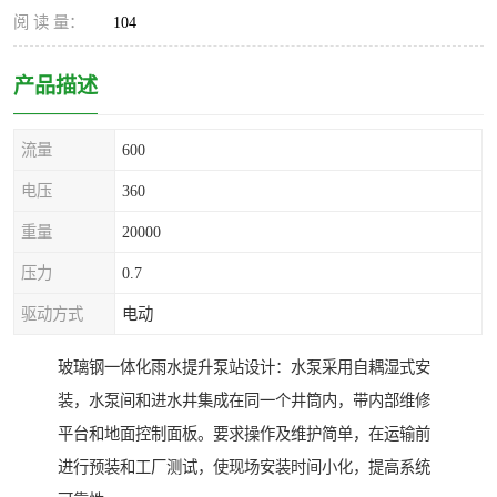
阅 读 量：
104
产品描述
流量
600
电压
360
重量
20000
压力
0.7
驱动方式
电动
玻璃钢一体化雨水提升泵站设计：水泵采用自耦湿式安
装，水泵间和进水井集成在同一个井筒内，带内部维修
平台和地面控制面板。要求操作及维护简单，在运输前
进行预装和工厂测试，使现场安装时间小化，提高系统