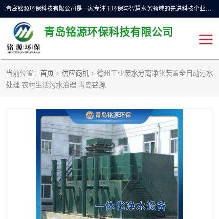
青岛铭源环保科技有限公司是一家专注于环保与智慧水务领域的先进科技企业，公司专注于云智能一体化预制泵站、水务循环利用、海绵城市、云智慧水务开发及新型环保技术研发等领域。铭源环保以为客户提供优质产品、专业技术服务为己任。为客户提供量身定制方案，提供多种配置方案满足实际使用要求。严控供货周期，并提供高标准后期维护。以环保为己任，视质量如生命，以技术做先导，靠诚信赢客户。
青岛铭源环保科技有限公司
当前位置：
首页
>
供应商机
> 德州工业废水分离净化装置全自动污水
一体化HMPP泵站
气动柔性截污装置
处理 农村生活污水治理 青岛铭源
智能截流井
智能旋转喷射器
下开式堰门
液动限流闸门
加压泵房/灌溉泵房
一体化预制泵站
不锈钢浮筒阀
真空冲洗装置
雨水收集回用装置
门式冲洗装置