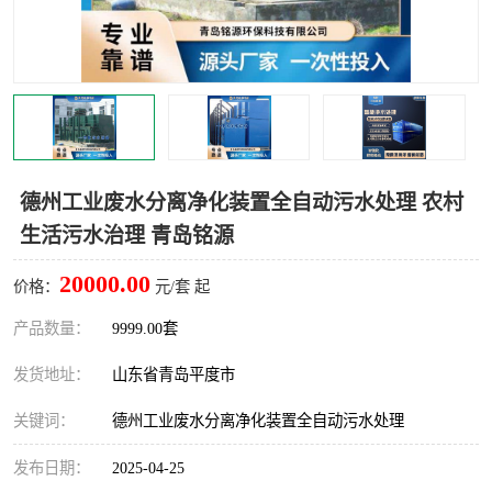
智能一体化灌溉泵房
一体化污水处理泵房
水面垃圾清理装置
浅层砂过滤装置
一体化泵闸
柔性截污
调蓄池冲洗设备
调蓄池设备
德州工业废水分离净化装置全自动污水处理 农村
生活污水治理 青岛铭源
真空冲洗设备
翻转式堰门
20000.00
价格：
元/套 起
水平自清洗格栅
水力自清洁滚刷
产品数量：
9999.00套
灌溉泵房
发货地址：
山东省青岛平度市
关键词：
德州工业废水分离净化装置全自动污水处理
发布日期：
2025-04-25