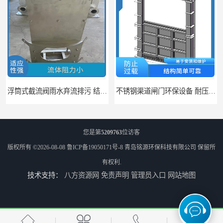
弃流排污 结构简单 浮子自动控制
不锈钢渠道闸门环保设备 耐压能力强 适应不同工况的要求
您是第
5209763
位访客
版权所有 ©2026-08-08
鲁ICP备19050171号-8
青岛铭源环保科技有限公司
保留所
有权利.
技术支持：
八方资源网
免责声明
管理员入口
网站地图
智能雨污处理-武汉市政截流井 地埋式截流井-市政工程
高强度加厚智能一体化泵站 江苏智能型HMPP泵站 铭源环保HMPP泵站