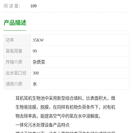
阅 读 量：
109
产品描述
功率
35KW
臭氧用量
99
传输介质
杂质泵
出水管口径
300
通用介质
水
耳机耳机生物池中采用新型组合填料，比表面积大，微
生物易挂膜，脱膜，在同样有机物负荷条件下，对有机
物去除率高，能提高空气中的氧在水中溶解度。
一体化污水处理设备产品特点