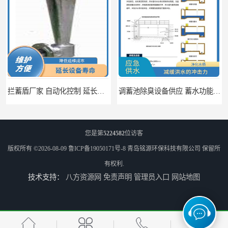
拦蓄盾厂家 自动化控制 延长其使用寿命
调蓄池除臭设备供应 蓄水功能 暂时储存大量雨水
您是第
5224582
位访客
版权所有 ©2026-08-09
鲁ICP备19050171号-8
青岛铭源环保科技有限公司
保留所
有权利.
技术支持：
八方资源网
免责声明
管理员入口
网站地图
调蓄池自动化冲洗装置 省水节能 提高工作效率
调蓄池冲洗阀给排水设备 节省水资源 提高工作效率