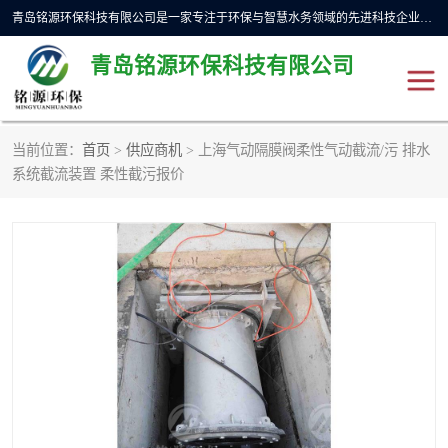
青岛铭源环保科技有限公司是一家专注于环保与智慧水务领域的先进科技企业，公司专注于云智能一体化预制泵站、水务循环利用、海绵城市、云智慧水务开发及新型环保技术研发等领域。铭源环保以为客户提供优质产品、专业技术服务为己任。为客户提供量身定制方案，提供多种配置方案满足实际使用要求。严控供货周期，并提供高标准后期维护。以环保为己任，视质量如生命，以技术做先导，靠诚信赢客户。
青岛铭源环保科技有限公司
当前位置：
首页
>
供应商机
> 上海气动隔膜阀柔性气动截流/污 排水
一体化HMPP泵站
气动柔性截污装置
系统截流装置 柔性截污报价
智能截流井
智能旋转喷射器
下开式堰门
液动限流闸门
加压泵房/灌溉泵房
一体化预制泵站
不锈钢浮筒阀
真空冲洗装置
雨水收集回用装置
门式冲洗装置