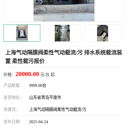
智能一体化灌溉泵房
一体化污水处理泵房
水面垃圾清理装置
浅层砂过滤装置
一体化泵闸
柔性截污
调蓄池冲洗设备
调蓄池设备
上海气动隔膜阀柔性气动截流/污 排水系统截流装
置 柔性截污报价
真空冲洗设备
翻转式堰门
20000.00
价格：
元/台 起
水平自清洗格栅
水力自清洁滚刷
产品数量：
9999.00台
灌溉泵房
发货地址：
山东省青岛平度市
关键词：
上海气动隔膜阀柔性气动截流/污
发布日期：
2025-04-24