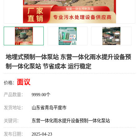
智能一体化灌溉泵房
一体化污水处理泵房
水面垃圾清理装置
浅层砂过滤装置
一体化泵闸
柔性截污
调蓄池冲洗设备
调蓄池设备
地埋式预制一体泵站 东营一体化雨水提升设备预
制一体化泵站 节省成本 运行稳定
真空冲洗设备
翻转式堰门
面议
水平自清洗格栅
水力自清洁滚刷
价格：
产品数量：
9999.00个
灌溉泵房
发货地址：
山东省青岛平度市
关键词：
东营一体化雨水提升设备预制一体化泵站
发布日期：
2025-04-23