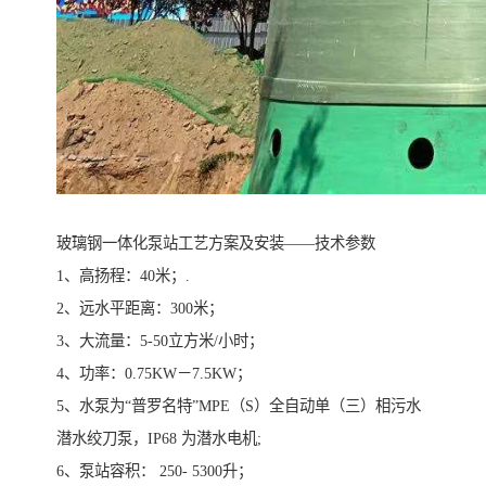
玻璃钢一体化泵站工艺方案及安装——技术参数
1、高扬程：40米；.
2、远水平距离：300米；
3、大流量：5-50立方米/小时；
4、功率：0.75KW－7.5KW；
5、水泵为“普罗名特”MPE（S）全自动单（三）相污水
潜水绞刀泵，IP68 为潜水电机;
6、泵站容积： 250- 5300升；