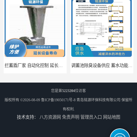
拦蓄盾厂家 自动化控制 延长其使用寿命
调蓄池除臭设备供应 蓄水功能 暂时储存大量雨水
您是第
5223204
位访客
版权所有 ©2026-08-09
鲁ICP备19050171号-8
青岛铭源环保科技有限公司
保留所
有权利.
技术支持：
八方资源网
免责声明
管理员入口
网站地图