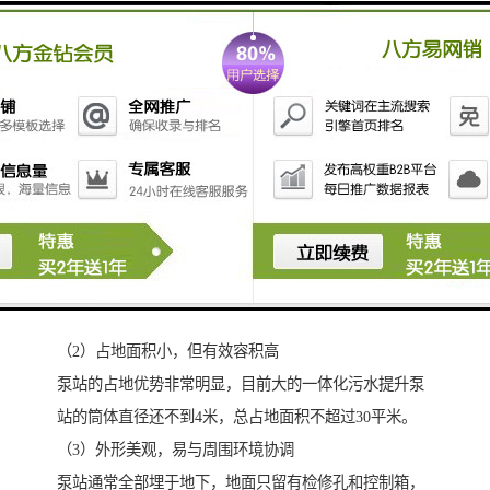
玻璃钢一体化泵站报价特点
（1）集成化程度高，便于实现自动化
泵站主体为复合缠绕玻璃钢筒体，筒体防腐能力强，内
置潜污泵、自动耦合装置、导杆、进出水管、止回阀、
闸阀、柔性接头等，可以实现全自动无人值守控制系
统，重力管网进水前端可根据用户需要设置提篮格栅人
工定理清理或通过粉碎型格栅将垃圾粉碎成8mm左右的
颗粒，通过潜污泵直接排出，而无需人工打捞清理。
（2）占地面积小，但有效容积高
泵站的占地优势非常明显，目前大的一体化污水提升泵
站的筒体直径还不到4米，总占地面积不超过30平米。
（3）外形美观，易与周围环境协调
泵站通常全部埋于地下，地面只留有检修孔和控制箱，