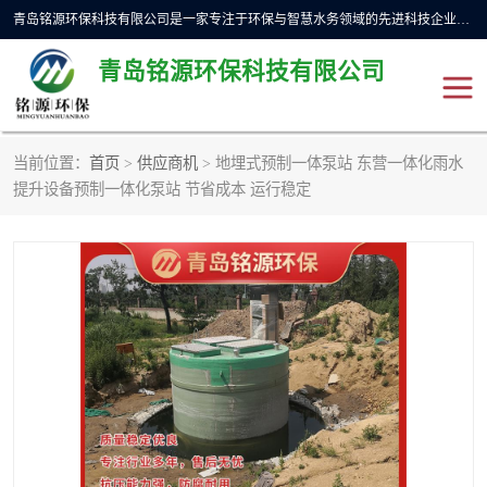
青岛铭源环保科技有限公司是一家专注于环保与智慧水务领域的先进科技企业，公司专注于云智能一体化预制泵站、水务循环利用、海绵城市、云智慧水务开发及新型环保技术研发等领域。铭源环保以为客户提供优质产品、专业技术服务为己任。为客户提供量身定制方案，提供多种配置方案满足实际使用要求。严控供货周期，并提供高标准后期维护。以环保为己任，视质量如生命，以技术做先导，靠诚信赢客户。
青岛铭源环保科技有限公司
当前位置：
首页
>
供应商机
> 地埋式预制一体泵站 东营一体化雨水
一体化HMPP泵站
气动柔性截污装置
提升设备预制一体化泵站 节省成本 运行稳定
智能截流井
智能旋转喷射器
下开式堰门
液动限流闸门
加压泵房/灌溉泵房
一体化预制泵站
不锈钢浮筒阀
真空冲洗装置
雨水收集回用装置
门式冲洗装置