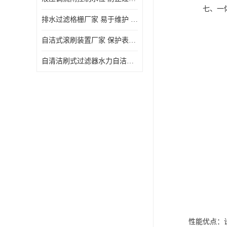
七、一体
排水过滤格栅厂家 易于维护 保持栅条通畅
自洁式滚刷装置厂家 保护表面 节省能源
自清洁刷式过滤器水力自洁式滚刷 重量轻 使用寿命长
性能优点：