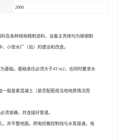
2800
管填料及各种规格精制滤料，设备主壳体均为碳钢制
中、小型水厂（站）的建设和改造。
基础。基础承压必须大于4T/m2，也同时要求水
一般是素混凝土（是否配筋视当地地质情况而
必须准确，并连接好管道。
，并平整地面。把电控箱控制线与水泵接通，电