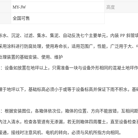
MY-JW
高度
全国可售
布水、沉淀、过滤、集水、集泥、自动反洗七个主要单元，内装 PP 斜
采用涂料进行防腐处理，使用寿命长，适用范围广，性能，广泛用于大、
处理装置的基础安装、使用、维护
设备如放置在地坪以上，只需准备一块与设备外形相同的混凝土地坪作为
地坪以下，基础标高必须小于或等于设备标高并保证下雨不积水，基础
根据安装图位，各箱体依次位，箱体的位置、方向不能放错，互相间距
入清水，检查各管道有无渗漏，若无则箱体四周覆土，直至设备检查孔
接通，接线时注意风机、电机的转向，必须与风机所指方向相同。