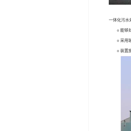
一体化污水
o 能够处
o 采用玻
o 装置施