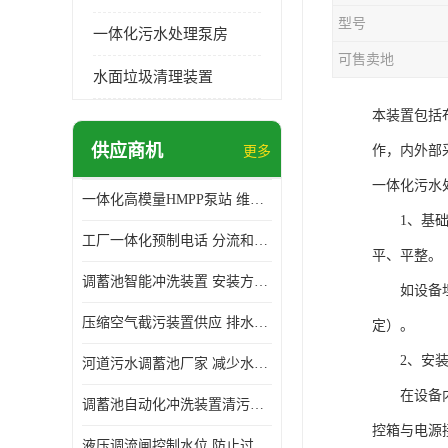
型号
一体化污水处理泵房
可售卖地
水面垃圾清理装置
本装置包括
供应商机
作，内外部
更多
一体化污水
一体化高模量HMPP泵站 维护方便 实现远距离输送
1、基础：
工厂一体化预制电话 分流和调节 可以截留固体废物
平、平整。
调蓄池智能冲洗装置 安装方便 多种喷洒模式
如设备埋于
压缩空气截污装置供应 排水功能 控制地下水位的升降
定）。
2、安装：
河道污水调蓄池厂家 减少水污染 防止异味和污染
在设备内注
调蓄池自动化冲洗装置清污装置 维护方便 节约水资源
控箱与电源
液压调流闸控制水位 防止过载 适应流量变化的要求