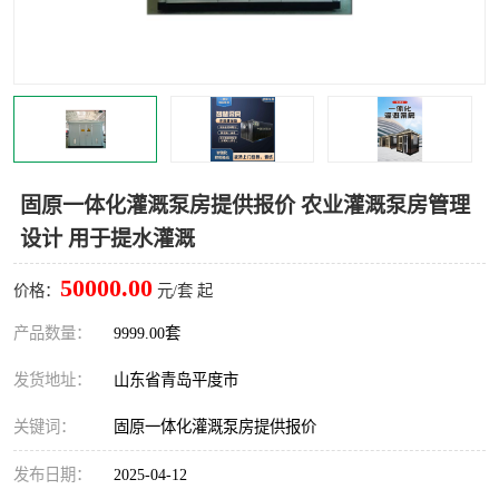
智能一体化灌溉泵房
一体化污水处理泵房
水面垃圾清理装置
浅层砂过滤装置
一体化泵闸
柔性截污
调蓄池冲洗设备
调蓄池设备
固原一体化灌溉泵房提供报价 农业灌溉泵房管理
设计 用于提水灌溉
真空冲洗设备
翻转式堰门
50000.00
价格：
元/套 起
水平自清洗格栅
水力自清洁滚刷
产品数量：
9999.00套
灌溉泵房
发货地址：
山东省青岛平度市
关键词：
固原一体化灌溉泵房提供报价
发布日期：
2025-04-12