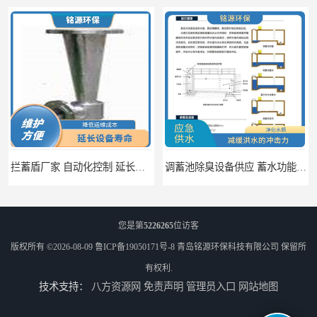
拦蓄盾厂家 自动化控制 延长其使用寿命
调蓄池除臭设备供应 蓄水功能 暂时储存大量雨水
您是第
5226265
位访客
版权所有 ©2026-08-09
鲁ICP备19050171号-8
青岛铭源环保科技有限公司
保留所
有权利.
技术支持：
八方资源网
免责声明
管理员入口
网站地图