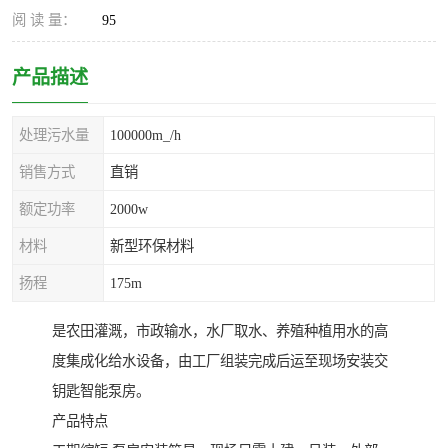
阅 读 量：
95
产品描述
处理污水量
100000m_/h
销售方式
直销
额定功率
2000w
材料
新型环保材料
扬程
175m
是农田灌溉，市政输水，水厂取水、养殖种植用水的高
度集成化给水设备，由工厂组装完成后运至现场安装交
钥匙智能泵房。
产品特点