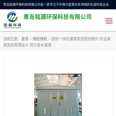
青岛铭源环保科技有限公司是一家专注于环保与智慧水务领域的先进科技企业，公司专注于云智能一体化预制泵站、水务循环利用、海绵城市、云智慧水务开发及新型环保技术研发等领域。铭源环保以为客户提供优质产品、专业技术服务为己任。为客户提供量身定制方案，提供多种配置方案满足实际使用要求。严控供货周期，并提供高标准后期维护。以环保为己任，视质量如生命，以技术做先导，靠诚信赢客户。
青岛铭源环保科技有限公司
当前位置：
首页
>
供应商机
> 固原一体化灌溉泵房提供报价 农业灌
一体化HMPP泵站
气动柔性截污装置
溉泵房管理设计 用于提水灌溉
智能截流井
智能旋转喷射器
下开式堰门
液动限流闸门
加压泵房/灌溉泵房
一体化预制泵站
不锈钢浮筒阀
真空冲洗装置
雨水收集回用装置
门式冲洗装置