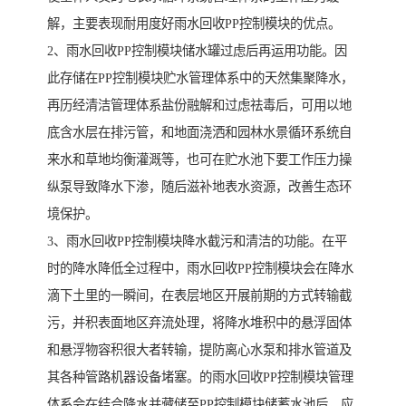
解，主要表现耐用度好雨水回收PP控制模块的优点。
2、雨水回收PP控制模块储水罐过虑后再运用功能。因
此存储在PP控制模块贮水管理体系中的天然集聚降水，
再历经清洁管理体系盐份融解和过虑祛毒后，可用以地
底含水层在排污管，和地面浇洒和园林水景循环系统自
来水和草地均衡灌溉等，也可在贮水池下要工作压力操
纵泵导致降水下渗，随后滋补地表水资源，改善生态环
境保护。
3、雨水回收PP控制模块降水截污和清洁的功能。在平
时的降水降低全过程中，雨水回收PP控制模块会在降水
滴下土里的一瞬间，在表层地区开展前期的方式转输截
污，并积表面地区弃流处理，将降水堆积中的悬浮固体
和悬浮物容积很大者转输，提防离心水泵和排水管道及
其各种管路机器设备堵塞。的雨水回收PP控制模块管理
体系会在结合降水并藏储至PP控制模块储蓄水池后，应