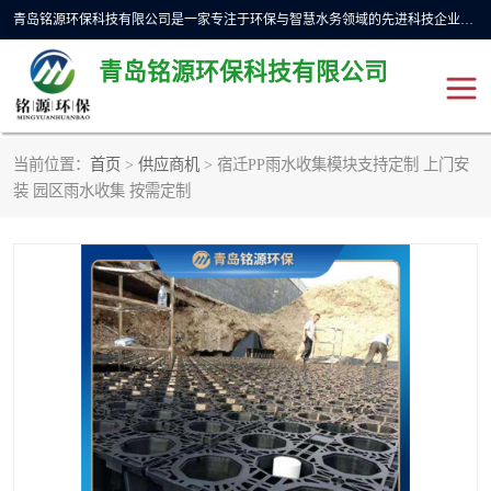
青岛铭源环保科技有限公司是一家专注于环保与智慧水务领域的先进科技企业，公司专注于云智能一体化预制泵站、水务循环利用、海绵城市、云智慧水务开发及新型环保技术研发等领域。铭源环保以为客户提供优质产品、专业技术服务为己任。为客户提供量身定制方案，提供多种配置方案满足实际使用要求。严控供货周期，并提供高标准后期维护。以环保为己任，视质量如生命，以技术做先导，靠诚信赢客户。
青岛铭源环保科技有限公司
当前位置：
首页
>
供应商机
> 宿迁PP雨水收集模块支持定制 上门安
一体化HMPP泵站
气动柔性截污装置
装 园区雨水收集 按需定制
智能截流井
智能旋转喷射器
下开式堰门
液动限流闸门
加压泵房/灌溉泵房
一体化预制泵站
不锈钢浮筒阀
真空冲洗装置
雨水收集回用装置
门式冲洗装置