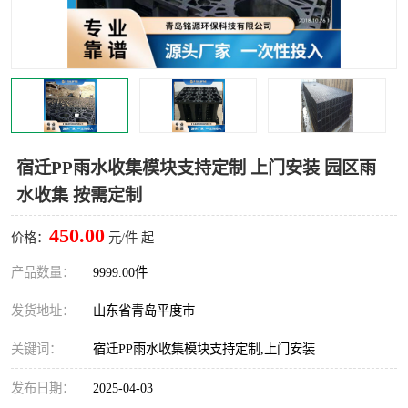
智能一体化灌溉泵房
一体化污水处理泵房
水面垃圾清理装置
浅层砂过滤装置
一体化泵闸
柔性截污
调蓄池冲洗设备
调蓄池设备
宿迁PP雨水收集模块支持定制 上门安装 园区雨
水收集 按需定制
真空冲洗设备
翻转式堰门
450.00
价格：
元/件 起
水平自清洗格栅
水力自清洁滚刷
产品数量：
9999.00件
灌溉泵房
发货地址：
山东省青岛平度市
关键词：
宿迁PP雨水收集模块支持定制,上门安装
发布日期：
2025-04-03